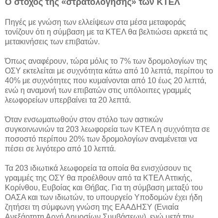
Ο στόχος της «στρατολόγησης» των ΚΤΕΛ
Πηγές με γνώση των ελλείψεων στα μέσα μεταφοράς
τονίζουν ότι η σύμβαση με τα ΚΤΕΛ θα βελτιώσει αρκετά τις
μετακινήσεις των επιβατών.
Όπως αναφέρουν, τώρα μόλις το 7% των δρομολογίων της
ΟΣΥ εκτελείται με συχνότητα κάτω από 10 λεπτά, περίπου το
40% με συχνότητες που κυμαίνονται από 10 έως 20 λεπτά,
ενώ η αναμονή των επιβατών στις υπόλοιπες γραμμές
λεωφορείων υπερβαίνει τα 20 λεπτά.
Όταν ενσωματωθούν στον στόλο των αστικών
συγκοινωνιών τα 203 λεωφορεία των ΚΤΕΛ η συχνότητα σε
ποσοστό περίπου 20% των δρομολογίων αναμένεται να
πέσει σε λιγότερο από 10 λεπτά.
Τα 203 ιδιωτικά λεωφορεία τα οποία θα ενισχύσουν τις
γραμμές της ΟΣΥ θα προέλθουν από τα ΚΤΕΛ Αττικής,
Κορίνθου, Ευβοίας και Θήβας. Για τη σύμβαση μεταξύ του
ΟΑΣΑ και των ιδιωτών, το υπουργείο Υποδομών έχει ήδη
ζητήσει τη σύμφωνη γνώση της ΕΑΑΔΗΣΥ (Ενιαία
Ανεξάρτητη Αρχή Δημοσίων Συμβάσεων), ενώ μετά την