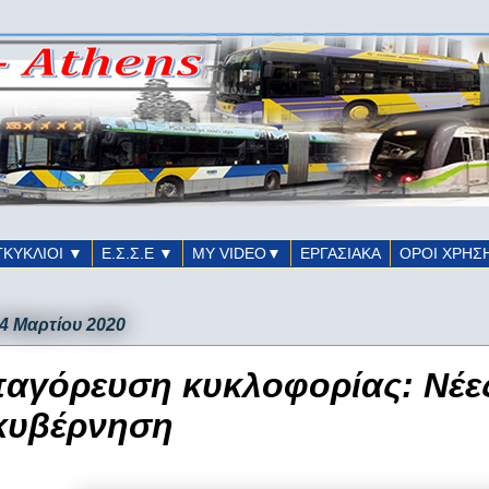
ΓΚΥΚΛΙΟΙ ▼
Ε.Σ.Σ.Ε ▼
ΜΥ VIDEO▼
ΕΡΓΑΣΙΑΚΑ
ΟΡΟΙ ΧΡΗΣ
24 Μαρτίου 2020
αγόρευση κυκλοφορίας: Νέες
κυβέρνηση