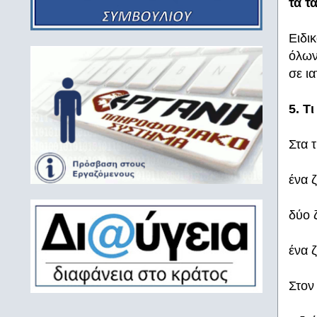
τα τα
Ειδι
όλων
σε ια
5. Τ
Στα 
ένα 
δύο 
ένα 
Στον