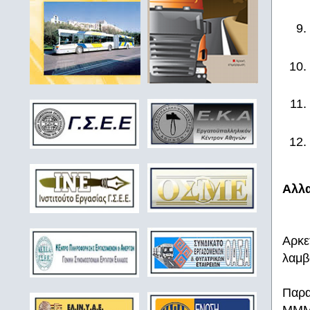
Αλλ
Αρκε
λαμβ
Παρα
ΜΜΜ