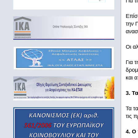
Για 
Επίσ
την 
ανασ
Οι α
Για 
δρομ
και 
3. Τ
Τα τ
τις 
4. Ο