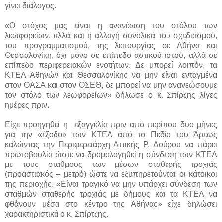
γίνει διάλογος.
«Ο στόχος μας είναι η ανανέωση του στόλου των
λεωφορείων, αλλά και η αλλαγή συνολικά του σχεδιασμού,
του προγραμματισμού, της λειτουργίας σε Αθήνα και
Θεσσαλονίκη, όχι μόνο σε επίπεδο αστικού ιστού, αλλά σε
επίπεδο περιφερειακών ενοτήτων. Δε μπορεί λοιπόν, τα
ΚΤΕΛ Αθηνών και Θεσσαλονίκης να μην είναι ενταγμένα
στον ΟΑΣΑ και στον ΟΣΕΘ, δε μπορεί να μην ανανεώσουμε
τον στόλο των λεωφορείων» δήλωσε ο κ. Σπίρζης λίγες
ημέρες πριν.
Είχε προηγηθεί η εξαγγελία πριν από περίπου δύο μήνες
για την «έξοδο» των ΚΤΕΛ από το Πεδίο του Άρεως
καλώντας την Περιφερειάρχη Αττικής Ρ. Δούρου να πάρει
πρωτοβουλία ώστε να δρομολογηθεί η σύνδεση των ΚΤΕΛ
με τους σταθμούς των μέσων σταθερής τροχιάς
(προαστιακός – μετρό) ώστε να εξυπηρετούνται οι κάτοικοι
της περιοχής. «Είναι τραγικό να μην υπάρχει σύνδεση των
σταθμών σταθερής τροχιάς με δήμους και τα ΚΤΕΛ να
φθάνουν μέσα στο κέντρο της Αθήνας» είχε δηλώσει
χαρακτηριστικά ο κ. Σπίρτζης.