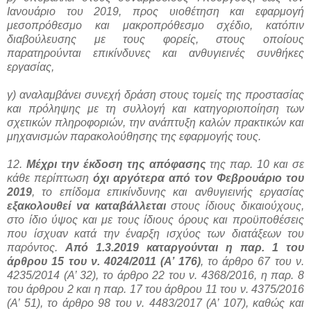
Ιανουάριο του 2019, προς υιοθέτηση και εφαρμογή
μεσοπρόθεσμο και μακροπρόθεσμο σχέδιο, κατόπιν
διαβούλευσης με τους φορείς, στους οποίους
παρατηρούνται επικίνδυνες και ανθυγιεινές συνθήκες
εργασίας,
γ) αναλαμβάνει συνεχή δράση στους τομείς της προστασίας
και πρόληψης με τη συλλογή και κατηγοριοποίηση των
σχετικών πληροφοριών, την ανάπτυξη καλών πρακτικών και
μηχανισμών παρακολούθησης της εφαρμογής τους.
12.
Μέχρι την έκδοση της απόφασης
της παρ. 10 και σε
κάθε περίπτωση
όχι αργότερα από τον Φεβρουάριο του
2019
, το επίδομα επικίνδυνης και ανθυγιεινής εργασίας
εξακολουθεί να καταβάλλεται
στους ίδιους δικαιούχους,
στο ίδιο ύψος και με τους ίδιους όρους και προϋποθέσεις
που ίσχυαν κατά την έναρξη ισχύος των διατάξεων του
παρόντος.
Από 1.3.2019 καταργούνται η παρ. 1 του
άρθρου 15 του ν. 4024/2011 (Α’ 176)
, το άρθρο 67 του ν.
4235/2014 (Α’ 32), το άρθρο 22 του ν. 4368/2016, η παρ. 8
του άρθρου 2 και η παρ. 17 του άρθρου 11 του ν. 4375/2016
(Α’ 51), το άρθρο 98 του ν. 4483/2017 (Α’ 107), καθώς και