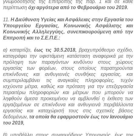
γνωμοδότησης της Επιτροπής της παρ. 1 και σε κάθε
περίπτωση
όχι αργότερα από το Φεβρουάριο του 2019.
11.
Η Διεύθυνση Υγείας και Ασφάλειας στην Εργασία του
Υπουργείου Εργασίας, Κοινωνικής Ασφάλισης και
Κοινωνικής Αλληλεγγύης, συνεπικουρούμενη από την
Επιτροπή και το Σ.Ε.Π.Ε.:
α) καταρτίζει,
έως τις 30.5.2018,
βραχυπρόθεσμο σχέδιο,
καταγράφει την υφιστάμενη κατάσταση αναφορικά με την
πρόληψη των παραγόντων κινδύνου στους χώρους
εργασίας των φορέων, στους οποίους παρατηρούνται
επικίνδυνες και ανθυγιεινές συνθήκες εργασίας, και
συμπεριλαμβάνει τις αναγκαίες πληροφορίες, τυχόν
ισχύοντα μέτρα, καθώς και πρόταση για την επεξεργασία
περαιτέρω πληροφοριών και μέτρων που μπορούν να
ληφθούν άμεσα προκειμένου να αμβλυνθεί η έκθεση των
εργαζομένων σε επικίνδυνα και ανθυγιεινά περιβάλλοντα
εργασίας και καταχώρισή τους στις σχετικές βάσεις
δεδομένων,
τα οποία θα εφαρμοστούν έως τον Ιανουάριο
του 2019,
β) υποβάλλει στους συναρμόδιους Υπουργούς, έως τον