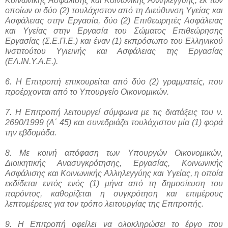
Κοινωνικής Ασφάλισης και Κοινωνικής Αλληλεγγύης, εκ των
οποίων οι δύο (2) τουλάχιστον από τη Διεύθυνση Υγείας και
Ασφάλειας στην Εργασία, δύο (2) Επιθεωρητές Ασφάλειας
και Υγείας στην Εργασία του Σώματος Επιθεώρησης
Εργασίας (Σ.Ε.Π.Ε.) και έναν (1) εκπρόσωπο του Ελληνικού
Ινστιτούτου Υγιεινής και Ασφάλειας της Εργασίας
(ΕΛ.ΙΝ.Υ.Α.Ε.).
6. Η Επιτροπή επικουρείται από δύο (2) γραμματείς, που
προέρχονται από το Υπουργείο Οικονομικών.
7. Η Επιτροπή λειτουργεί σύμφωνα με τις διατάξεις του ν.
2690/1999 (Α΄ 45) και συνεδριάζει τουλάχιστον μία (1) φορά
την εβδομάδα.
8. Με κοινή απόφαση των Υπουργών Οικονομικών,
Διοικητικής Ανασυγκρότησης, Εργασίας, Κοινωνικής
Ασφάλισης και Κοινωνικής Αλληλεγγύης και Υγείας, η οποία
εκδίδεται εντός ενός (1) μήνα από τη δημοσίευση του
παρόντος, καθορίζεται η συγκρότηση και επιμέρους
λεπτομέρειες για τον τρόπο λειτουργίας της Επιτροπής.
9. Η Επιτροπή οφείλει να ολοκληρώσει το έργο που