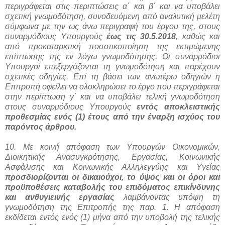
περιγράφεται στις περιπτώσεις α΄ και β΄ και να υποβάλει
σχετική γνωμοδότηση, συνοδευόμενη από αναλυτική μελέτη
σύμφωνα με την ως άνω περιγραφή του έργου της, στους
συναρμόδιους Υπουργούς
έως τις 30.5.2018,
καθώς και
από προκαταρκτική ποσοτικοποίηση της εκτιμώμενης
επίπτωσης της εν λόγω γνωμοδότησης. Οι συναρμόδιοι
Υπουργοί επεξεργάζονται τη γνωμοδότηση και παρέχουν
σχετικές οδηγίες. Επί τη βάσει των ανωτέρω οδηγιών η
Επιτροπή οφείλει να ολοκληρώσει το έργο που περιγράφεται
στην περίπτωση γ΄ και να υποβάλει τελική γνωμοδότηση
στους συναρμόδιους Υπουργούς
εντός αποκλειστικής
προθεσμίας ενός (1) έτους από την έναρξη ισχύος του
παρόντος άρθρου.
10. Με κοινή απόφαση των Υπουργών Οικονομικών,
Διοικητικής Ανασυγκρότησης, Εργασίας, Κοινωνικής
Ασφάλισης και Κοινωνικής Αλληλεγγύης και Υγείας
προσδιορίζονται οι δικαιούχοι, το ύψος και οι όροι και
προϋποθέσεις καταβολής του επιδόματος επικίνδυνης
και ανθυγιεινής εργασίας
λαμβάνοντας υπόψη τη
γνωμοδότηση της Επιτροπής της παρ. 1. Η απόφαση
εκδίδεται εντός ενός (1) μήνα από την υποβολή της τελικής