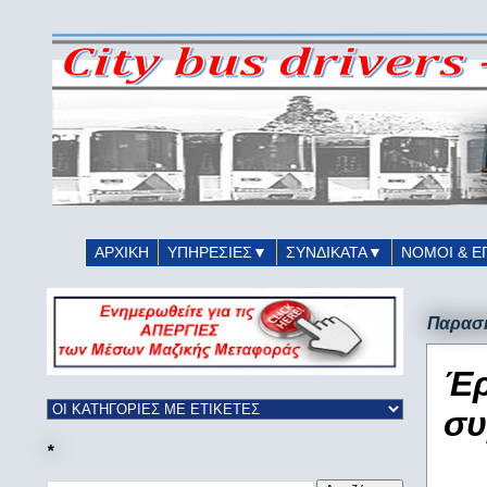
ΑΡΧΙΚΗ
ΥΠΗΡΕΣΙΕΣ▼
ΣΥΝΔΙΚΑΤΑ▼
ΝΟΜΟΙ & Ε
Παρασκ
Έρ
συ
*