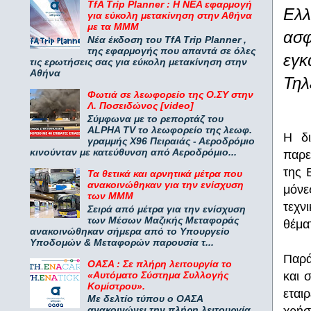
TfA Trip Planner : Η ΝΕΑ εφαρμογή
Ελλ
για εύκολη μετακίνηση στην Αθήνα
με τα ΜΜΜ
ασφ
Νέα έκδοση του TfA Trip Planner ,
της εφαρμογής που απαντά σε όλες
εγ
τις ερωτήσεις σας για εύκολη μετακίνηση στην
Αθήνα
Τηλ
Φωτιά σε λεωφορείο της Ο.ΣΥ στην
Λ. Ποσειδώνος [video]
Σύμφωνα με το ρεπορτάζ του
ALPHA TV το λεωφορείο της λεωφ.
Η δι
γραμμής Χ96 Πειραιάς - Αεροδρόμιο
κινούνταν με κατεύθυνση από Αεροδρόμιο...
παρε
της 
Τα θετικά και αρνητικά μέτρα που
ανακοινώθηκαν για την ενίσχυση
μόνε
των ΜΜΜ
τεχν
Σειρά από μέτρα για την ενίσχυση
των Μέσων Μαζικής Μεταφοράς
θέμα
ανακοινώθηκαν σήμερα από το Υπουργείο
Υποδομών & Μεταφορών παρουσία τ...
Παρά
ΟΑΣΑ : Σε πλήρη λειτουργία το
«Αυτόματο Σύστημα Συλλογής
και 
Κομίστρου».
εται
Με δελτίο τύπου ο ΟΑΣΑ
ανακοινώνει την πλήρη λειτουργία