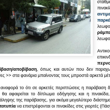
στάθμ
πινα
αντιμ
παρκά
λεωφ
ράμ
λεωφο
Αντι
επικι
περν
ίβαση/αποβίβαση
, όπως και αυτών που δεν παραχ
ες >> στα φανάρια μπαίνοντας τους μπροστά αρκετά μέτ
αναφορά το ότι σε αρκετές περιπτώσεις η παράβαση δ
 θα αφαιρείται το δίπλωμα οδήγησης και η πινακίδα
άληψης της παράβασης, για ακόμα μεγαλύτερο διάστημα
τοτυπία
να επιστρέφονται οι πινακίδες στις γιορτές (Πά