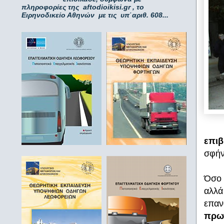
πληροφορίες της aftodioikisi.gr , το
Ειρηνοδικείο Αθηνών με τις υπ΄αριθ. 608...
επιβ
σφήν
Όσο 
αλλά
επαν
πρω