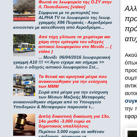
Φωτιά σε λεωφορείο της Ο.ΣΥ στην
Αλλ
Λ. Ποσειδώνος [video]
Σύμφωνα με το ρεπορτάζ του
προ
ALPHA TV το λεωφορείο της λεωφ.
γραμμής Χ96 Πειραιάς - Αεροδρόμιο
πρό
κινούνταν με κατεύθυνση από Αεροδρόμιο...
Από τύχη γλίτωσε τα χειρότερα και
ατυ
χάρη στην εμπειρία του οδηγός
αστικού λεωφορείου στο Μενίδι ... (
video )
Ακού
... Μενίδι 06/04/2016 λεωφορειακή
γραμμή Α10 !!! << Άγιο είχαμε και σήμερα >>
όπως
λέει ο οδηγός αστικού λεωφορείου Στέ...
προσ
Τα θετικά και αρνητικά μέτρα που
συμπ
ανακοινώθηκαν για την ενίσχυση
αντι
των ΜΜΜ
Σειρά από μέτρα για την ενίσχυση
αυτο
των Μέσων Μαζικής Μεταφοράς
συγκ
ανακοινώθηκαν σήμερα από το Υπουργείο
Υποδομών & Μεταφορών παρουσία τ...
την 
εφαρ
Διπλή δικαστική δικαίωση για 13ο,
14ο μισθό -3.000 ευρώ σε
δημοτικούς υπαλλήλους
Περίπου 3.000 ευρώ σε καθέναν
επιδίκασε, σύμφωνα με