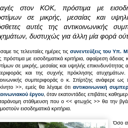
αγές στον ΚΟΚ, πρόστιμα με εισοδημ
στίμων σε μικρής, μεσαίας και υψηλ
σθετες αυτές της αντικοινωνικής συ
χημάτων, δυστυχώς για άλλη μία φορά ούτε
σαμε τις τελευταίες ημέρες τις
συνεντεύξεις του Υπ. 
 πρόστιμα με εισοδηματικά κριτήρια, αφαίρεση άδειας 
τίμων σε μικρής, μεσαίας και υψηλής επικινδυνότητας α
εριφοράς και της συχνής πρόκλησης ατυχημάτων. 
κοινωνικής συμπεριφοράς ο κ. Σπίρτζης ανάφερε ως
κίνητο >>, εμείς θα λέγαμε ότι
αντικοινωνική συμπερ
οινωνιακού έργου
, όταν εκατοντάδες επιβάτες καθημε
παράνομη στάθμευση που ο << φτωχός >> θα την βγάλ
μοστούν εισοδηματικά κριτήρια.
Όσο α