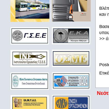
Βλέπ
καν 
Βασι
υπου
>>
ό
Post
Ετικ
Νεότ