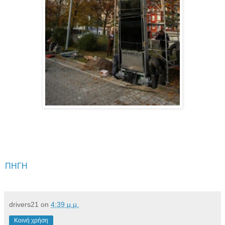
ΠΗΓΗ
drivers21
on
4:39 μ.μ.
Κοινή χρήση