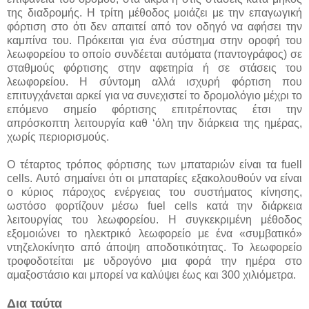
της διαδρομής. Η τρίτη μέθοδος μοιάζει με την επαγωγική
φόρτιση στο ότι δεν απαιτεί από τον οδηγό να αφήσει την
καμπίνα του. Πρόκειται για ένα σύστημα στην οροφή του
λεωφορείου το οποίο συνδέεται αυτόματα (παντογράφος) σε
σταθμούς φόρτισης στην αφετηρία ή σε στάσεις του
λεωφορείου. Η σύντομη αλλά ισχυρή φόρτιση που
επιτυγχάνεται αρκεί για να συνεχιστεί το δρομολόγιο μέχρι το
επόμενο σημείο φόρτισης επιτρέποντας έτσι την
απρόσκοπτη λειτουργία καθ ‘όλη την διάρκεια της ημέρας,
χωρίς περιορισμούς.
Ο τέταρτος τρόπος φόρτισης των μπαταριών είναι τα fuell
cells. Αυτό σημαίνει ότι οι μπαταρίες εξακολουθούν να είναι
ο κύριος πάροχος ενέργειας του συστήματος κίνησης,
ωστόσο φορτίζουν μέσω fuel cells κατά την διάρκεια
λειτουργίας του λεωφορείου. Η συγκεκριμένη μέθοδος
εξομοιώνει το ηλεκτρικό λεωφορείο με ένα «συμβατικό»
ντηζελοκίνητο από άποψη αποδοτικότητας. Το λεωφορείο
τροφοδοτείται με υδρογόνο μια φορά την ημέρα στο
αμαξοστάσιο και μπορεί να καλύψει έως και 300 χιλιόμετρα.
Δια ταύτα