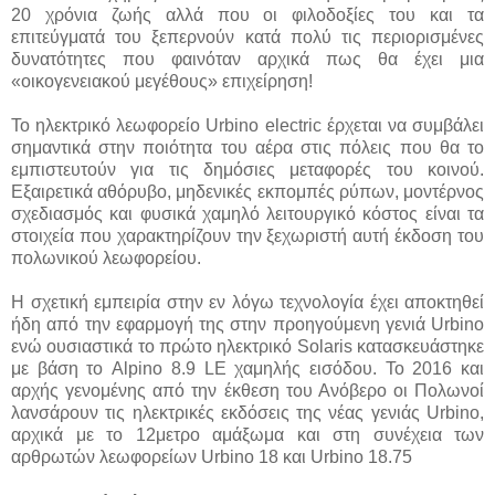
20 χρόνια ζωής αλλά που οι φιλοδοξίες του και τα
επιτεύγματά του ξεπερνούν κατά πολύ τις περιορισμένες
δυνατότητες που φαινόταν αρχικά πως θα έχει μια
«οικογενειακού μεγέθους» επιχείρηση!
Το ηλεκτρικό λεωφορείο Urbino electric έρχεται να συμβάλει
σημαντικά στην ποιότητα του αέρα στις πόλεις που θα το
εμπιστευτούν για τις δημόσιες μεταφορές του κοινού.
Εξαιρετικά αθόρυβο, μηδενικές εκπομπές ρύπων, μοντέρνος
σχεδιασμός και φυσικά χαμηλό λειτουργικό κόστος είναι τα
στοιχεία που χαρακτηρίζουν την ξεχωριστή αυτή έκδοση του
πολωνικού λεωφορείου.
Η σχετική εμπειρία στην εν λόγω τεχνολογία έχει αποκτηθεί
ήδη από την εφαρμογή της στην προηγούμενη γενιά Urbino
ενώ ουσιαστικά το πρώτο ηλεκτρικό Solaris κατασκευάστηκε
με βάση το Alpino 8.9 LE χαμηλής εισόδου. Το 2016 και
αρχής γενομένης από την έκθεση του Ανόβερο οι Πολωνοί
λανσάρουν τις ηλεκτρικές εκδόσεις της νέας γενιάς Urbino,
αρχικά με το 12μετρο αμάξωμα και στη συνέχεια των
αρθρωτών λεωφορείων Urbino 18 και Urbino 18.75