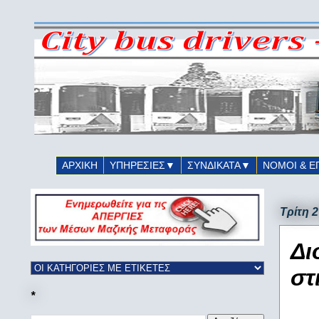
ΑΡΧΙΚΗ
ΥΠΗΡΕΣΙΕΣ▼
ΣΥΝΔΙΚΑΤΑ▼
ΝΟΜΟΙ & Ε
Τρίτη 
Δι
στ
*