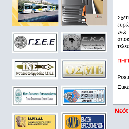
Σχετ
ευρώ
ενώ 
αποκ
τελε
ΠΗΓ
Post
Ετικ
Νεότ