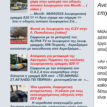
χάρη στην εμπειρία του οδηγός
Ανε
αστικού λεωφορείου στο Μενίδι ... (
video )
επι
... Μενίδι 06/04/2016 λεωφορειακή
γραμμή Α10 !!! << Άγιο είχαμε και σήμερα >>
λέει ο οδηγός αστικού λεωφορείου Στέ...
Φωτιά σε λεωφορείο της Ο.ΣΥ στην
Μάλι
Λ. Ποσειδώνος [video]
Σύμφωνα με το ρεπορτάζ του
ΔΕΚΟ
ALPHA TV το λεωφορείο της λεωφ.
έργο
γραμμής Χ96 Πειραιάς - Αεροδρόμιο
κινούνταν με κατεύθυνση από Αεροδρόμιο...
αποζ
Απόφαση για μεταφορά της
Αφετηρίας-Τέρματος της κυκλικής
«Αν 
λεωφορειακής γραμμής 829 !!!
νομο
Σύμφωνα με την απόφαση του
Ο.Α.Σ.Α που αναρτήθηκε στην
αποζ
διάυγεια η γραμμή 829 από «ΤΕΙ ΑΘΗΝΑΣ-
αναφ
ΣΤ.ΑΙΓΑΛΕΩ-ΤΕΙ ΠΕΙΡΑΙΑ» μετονομάζεται σε «...
καθο
Ίδια εργασία, διαφορετική
αντιμετώπιση - Η αδικία για τους
δέσμ
νεοεισερχόμενους οδηγούς στην
είνα
ΟΣΥ ΑΕ
Η νομοθεσία αναγνωρίζει μόνο
δημόσια προϋπηρεσία, αφήνοντας εκτός όσους