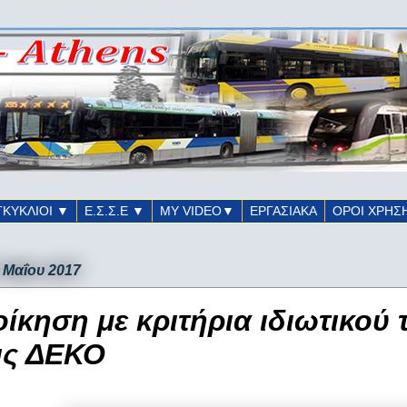
ΓΚΥΚΛΙΟΙ ▼
Ε.Σ.Σ.Ε ▼
ΜΥ VIDEO▼
ΕΡΓΑΣΙΑΚΑ
ΟΡΟΙ ΧΡΗΣ
2 Μαΐου 2017
οίκηση με κριτήρια ιδιωτικού 
ις ΔΕΚΟ