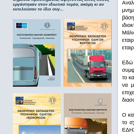
Αναλ
εργάστηκαν στον ιδιωτικό τομέα, ακόμη κι αν
εκτελούσαν το ίδιο συγ...
μνημ
βάση
ιδιο
Μάλι
εται
εται
Εδώ 
συμφ
το κα
να μ
επιχ
διασ
Ο κα
το σ
ΕΔΗΣ