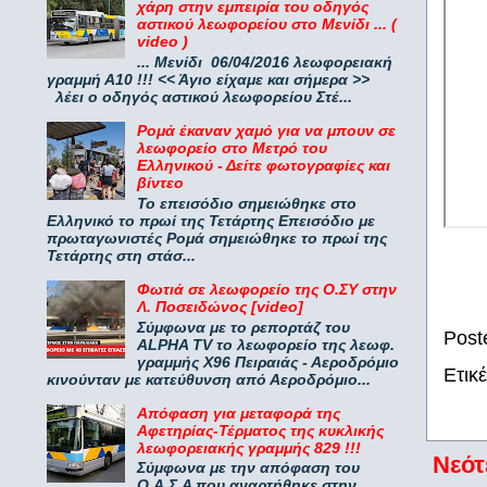
χάρη στην εμπειρία του οδηγός
αστικού λεωφορείου στο Μενίδι ... (
video )
... Μενίδι 06/04/2016 λεωφορειακή
γραμμή Α10 !!! << Άγιο είχαμε και σήμερα >>
λέει ο οδηγός αστικού λεωφορείου Στέ...
Ρομά έκαναν χαμό για να μπουν σε
λεωφορείο στο Μετρό του
Ελληνικού - Δείτε φωτογραφίες και
βίντεο
Το επεισόδιο σημειώθηκε στο
Ελληνικό το πρωί της Τετάρτης Επεισόδιο με
πρωταγωνιστές Ρομά σημειώθηκε το πρωί της
Τετάρτης στη στάσ...
Φωτιά σε λεωφορείο της Ο.ΣΥ στην
Λ. Ποσειδώνος [video]
Σύμφωνα με το ρεπορτάζ του
Post
ALPHA TV το λεωφορείο της λεωφ.
γραμμής Χ96 Πειραιάς - Αεροδρόμιο
Ετικ
κινούνταν με κατεύθυνση από Αεροδρόμιο...
Απόφαση για μεταφορά της
Αφετηρίας-Τέρματος της κυκλικής
λεωφορειακής γραμμής 829 !!!
Νεότ
Σύμφωνα με την απόφαση του
Ο.Α.Σ.Α που αναρτήθηκε στην