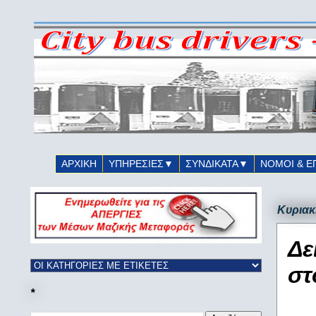
ΑΡΧΙΚΗ
ΥΠΗΡΕΣΙΕΣ▼
ΣΥΝΔΙΚΑΤΑ▼
ΝΟΜΟΙ & Ε
Κυριακ
Δε
στ
*