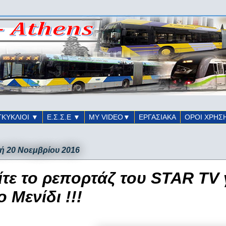
ΓΚΥΚΛΙΟΙ ▼
Ε.Σ.Σ.Ε ▼
ΜΥ VIDEO▼
ΕΡΓΑΣΙΑΚΑ
ΟΡΟΙ ΧΡΗΣ
ή 20 Νοεμβρίου 2016
ίτε το ρεπορτάζ του STAR TV 
ο Μενίδι !!!