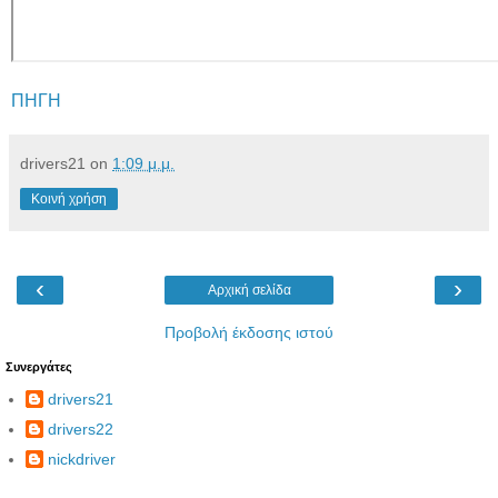
ΠΗΓΗ
drivers21
on
1:09 μ.μ.
Κοινή χρήση
‹
›
Αρχική σελίδα
Προβολή έκδοσης ιστού
Συνεργάτες
drivers21
drivers22
nickdriver