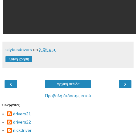
citybusdrivers
on
3:06 μ.μ.
Κοινή χρήση
‹
›
Αρχική σελίδα
Προβολή έκδοσης ιστού
Συνεργάτες
drivers21
drivers22
nickdriver