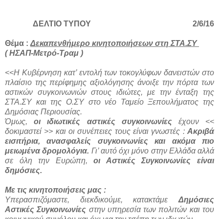
ΔΕΛΤΙΟ ΤΥΠΟΥ 2/6/16
Θέμα :
Δεκαπενθήμερο κινητοποιήσεων στη ΣΤΑ.ΣΥ
( ΗΣΑΠ-Μετρό-Τραμ )
<<Η Κυβέρνηση κατ’ εντολή των τοκογλύφων δανειστών στο
πλαίσιο της περίφημης αξιολόγησης άνοιξε την πόρτα των
αστικών συγκοινωνιών στους ιδιώτες, με την ένταξη της
ΣΤΑ.ΣΥ και της Ο.ΣΥ στο νέο Ταμείο Ξεπουλήματος της
Δημόσιας Περιουσίας.
Όμως,
οι ιδιωτικές αστικές συγκοινωνίες
έχουν <<
δοκιμαστεί >> και οι συνέπειες τους είναι γνωστές :
Ακριβά
εισιτήρια, ανασφαλείς συγκοινωνίες και ακόμα πιο
μειωμένα δρομολόγια.
Γι’ αυτό όχι μόνο στην Ελλάδα αλλά
σε όλη την Ευρώπη,
οι Αστικές Συγκοινωνίες είναι
δημόσιες.
Με τις κινητοποιήσεις μας :
Υπερασπιζόμαστε, διεκδικούμε, κατακτάμε
Δημόσιες
Αστικές Συγκοινωνίες
στην υπηρεσία των πολιτών και του