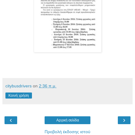
citybusdrivers
on
2:36 π.μ.
Κοινή χρήση
‹
›
Αρχική σελίδα
Προβολή έκδοσης ιστού